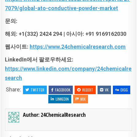
7079/global-ato-conductive-powder-market
문의:
해외: +1(332) 2424 294 |
아시아: +91 9169162030
웹사이트:
https://www.24chemicalresearch.com
LinkedIn
에서
팔로우하세요:
https://www.linkedin.com/company/24chemicalre
search
Share:
TWITTER
FACEBOOK
REDDIT
VK
DIGG
LINKEDIN
MIX
Author:
24ChemicalResearch