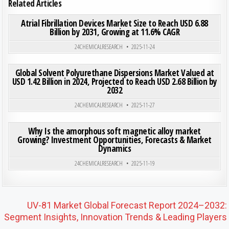
Related Articles
ON ATR
0
183
0 COMMENT
Atrial Fibrillation Devices Market Size to Reach USD 6.88
Billion by 2031, Growing at 11.6% CAGR
Posted in
24CHEMICALRESEARCH
2025-11-24
ON GLO
0
207
0 COMMENT
Global Solvent Polyurethane Dispersions Market Valued at
USD 1.42 Billion in 2024, Projected to Reach USD 2.68 Billion by
2032
Posted in
24CHEMICALRESEARCH
2025-11-27
ON WH
0
195
0 COMMENT
Why Is the amorphous soft magnetic alloy market
Growing? Investment Opportunities, Forecasts & Market
Dynamics
Posted in
24CHEMICALRESEARCH
2025-11-19
Post navigation
UV-81 Market Global Forecast Report 2024–2032:
Segment Insights, Innovation Trends & Leading Players
→