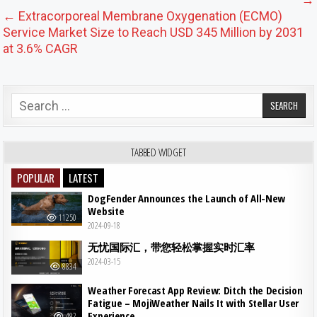
← Extracorporeal Membrane Oxygenation (ECMO)
Service Market Size to Reach USD 345 Million by 2031
at 3.6% CAGR
Search for:
TABBED WIDGET
POPULAR
LATEST
DogFender Announces the Launch of All-New
Website
11250
2024-09-18
无忧国际汇，带您轻松掌握实时汇率
2024-03-15
8834
Weather Forecast App Review: Ditch the Decision
Fatigue – MojiWeather Nails It with Stellar User
Experience
492