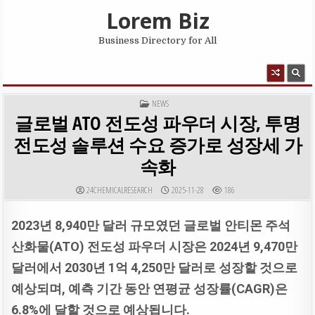
Skip to content
Lorem Biz
Business Directory for All
MENU
POSTED IN
NEWS
글로벌 ATO 전도성 파우더 시장, 투명
전도성 솔루션 수요 증가로 성장세 가
속화
AUTHOR:
PUBLISHED DATE:
24CHEMICALRESEARCH
2025-11-28
186
2023
년 8,940
만
달러
규모였던
글로벌
안티몬
주석
산화물(ATO)
전도성
파우더
시장은 2024
년 9,470
만
달러에서 2030
년 1
억 4,250
만
달러로
성장할
것으로
예상되며,
예측
기간
동안
연평균
성장률(CAGR)
은
6.8%
에
달할
것으로
예상됩니다.