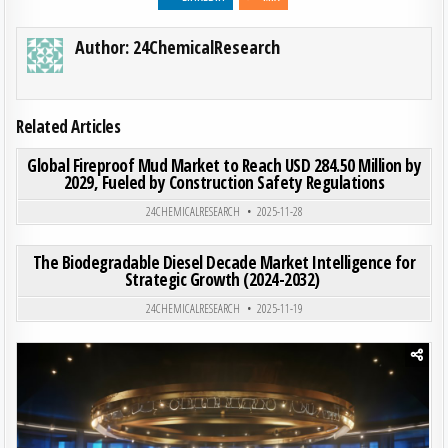
Author:
24ChemicalResearch
Related Articles
ON GLO
0
200
0 COMMENT
Global Fireproof Mud Market to Reach USD 284.50 Million by
2029, Fueled by Construction Safety Regulations
Posted in
24CHEMICALRESEARCH
2025-11-28
ON THE
0
205
0 COMMENT
The Biodegradable Diesel Decade Market Intelligence for
Strategic Growth (2024-2032)
Posted in
24CHEMICALRESEARCH
2025-11-19
Posted in