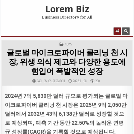
Skip to content
Lorem Biz
Business Directory for All
MENU
POSTED IN
NEWS
글로벌 마이크로파이버 클리닝 천 시
장, 위생 의식 제고와 다양한 용도에
힘입어 폭발적인 성장
AUTHOR:
PUBLISHED DATE:
24CHEMICALRESEARCH
2025-11-28
200
2024
년 7
억 5,830
만
달러
규모로
평가되는
글로벌
마
이크로파이버
클리닝
천
시장은 2025
년 9
억 2,050
만
달러에서 2032
년 43
억 6,138
만
달러로
성장할
것으
로
예상되며,
예측
기간
동안 22.50%
의
놀라운
연평
균
성장률(CAGR)
을
기록할
것으로
예상됩니다.