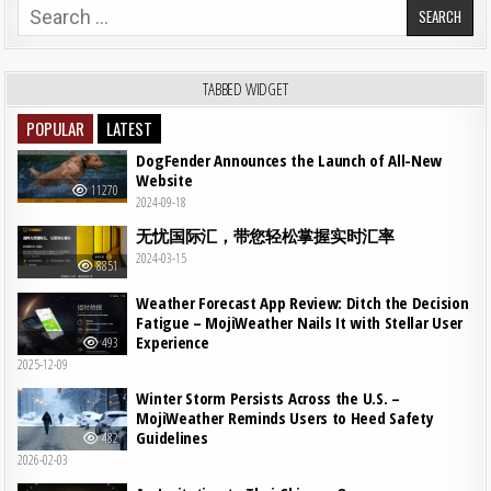
Search for:
TABBED WIDGET
POPULAR
LATEST
DogFender Announces the Launch of All-New
Website
11270
2024-09-18
无忧国际汇，带您轻松掌握实时汇率
2024-03-15
8851
Weather Forecast App Review: Ditch the Decision
Fatigue – MojiWeather Nails It with Stellar User
Experience
493
2025-12-09
Winter Storm Persists Across the U.S. –
MojiWeather Reminds Users to Heed Safety
Guidelines
482
2026-02-03