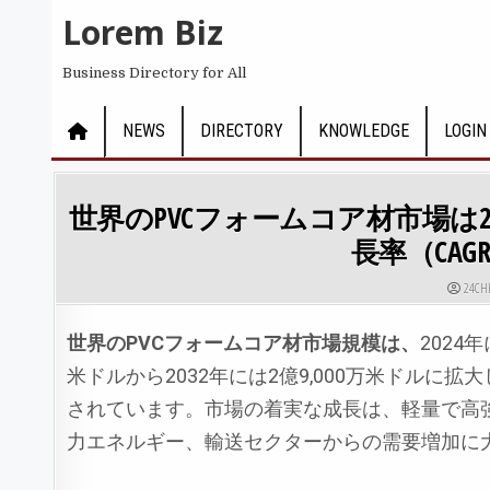
Skip to content
Lorem Biz
Business Directory for All
NEWS
DIRECTORY
KNOWLEDGE
LOGIN
世界のPVCフォームコア材市場は2
長率（CAG
AUTHO
24CH
世界のPVC
フォームコア材市場規模は、
2024
米ドルから2032年には2億9,000万米ドルに
されています。市場の着実な成長は、軽量で高
力エネルギー、輸送セクターからの需要増加に