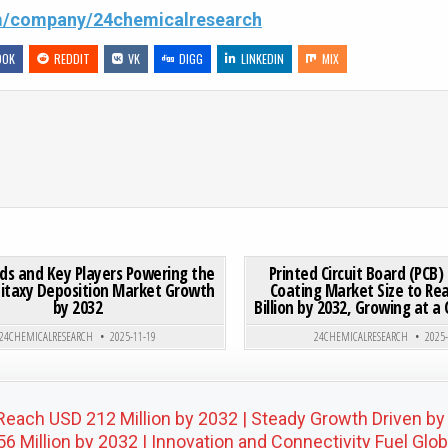
om/company/24chemicalresearch
OOK
REDDIT
VK
DIGG
LINKEDIN
MIX
INSULATING VARNISH MARKET DEMONSTRATES STEADY GROWTH, DRIVEN BY ELECTRIFICATION AND INDUSTRIAL
ON TOP TRENDS AND KEY PLAYERS POWERING THE GLOBAL 
0 COMMENT
0
200
ds and Key Players Powering the
Printed Circuit Board (PCB
pitaxy Deposition Market Growth
Coating Market Size to Rea
by 2032
Billion by 2032, Growing at a
Posted in
Posted in
24CHEMICALRESEARCH
2025-11-19
24CHEMICALRESEARCH
2025
Reach USD 212 Million by 2032 | Steady Growth Driven by
 Million by 2032 | Innovation and Connectivity Fuel Glo