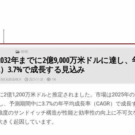
POSTED IN
NEWS
032年までに2億9,000万米ドルに達し
R）3.7%で成長する見込み
R:
PUBLISHED DATE:
EMICALRESEARCH
2025-11-20
196
年に2億1,200万米ドルと推定されました。市場は2025年の2
拡大し、予測期間中に3.7%の年平均成長率（CAGR）で成
強度のサンドイッチ構造が性能と効率性の向上に不可欠
大きく起因しています。