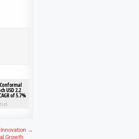
 DEMAND
EPITAXY DEPOSITION MARKET GROWTH BY 2032
ON PRINTED CIRCUIT BOARD (PCB) CONFORMAL COATING MARKET SIZE TO REACH USD 2.2 BIL
0 COMMENT
) Conformal
ch USD 2.2
 CAGR of 5.7%
-11-25
 Innovation →
bal Growth