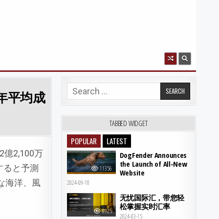
Search for:
、年平均成
TABBED WIDGET
POPULAR
LATEST
億2,100万
DogFender Announces
the Launch of All-New
長すると予測
11356
Website
な海洋、風
2024-09-18
无忧国际汇，带您轻
松掌握实时汇率
8925
2024-03-15