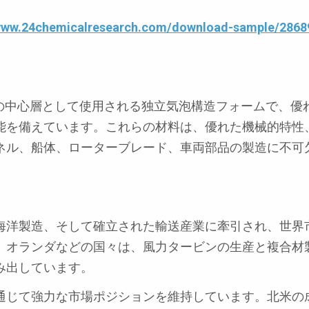
/www.24chemicalresearch.com/download-sample/28689
造の中心層として使用される独立気泡構造フォームで、優
能を備えています。これらの材料は、優れた機械的特性
ネル、船体、ローターブレード、車両部品の製造に不可
海洋製造、そして確立された輸送産業に牽引され、世界
、オランダなどの国々は、風力タービンの生産と複合材
み出しています。
通じて強力な市場ポジションを維持しています。北米の