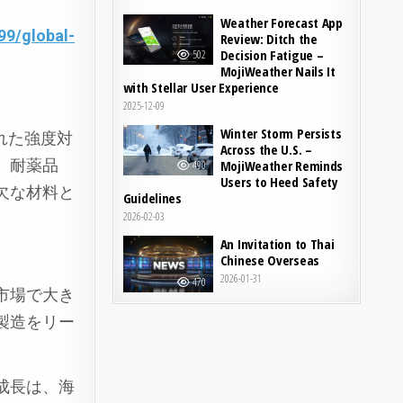
Weather Forecast App
9/global-
Review: Ditch the
Decision Fatigue –
502
MojiWeather Nails It
with Stellar User Experience
2025-12-09
Winter Storm Persists
れた強度対
Across the U.S. –
、耐薬品
MojiWeather Reminds
490
Users to Heed Safety
欠な材料と
Guidelines
2026-02-03
An Invitation to Thai
Chinese Overseas
2026-01-31
470
市場で大き
製造をリー
成長は、海