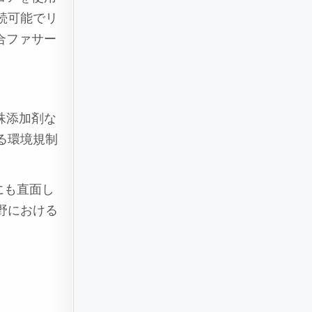
続可能でリ
合ファサー
殊添加剤な
る環境規制
。
にも直面し
野における