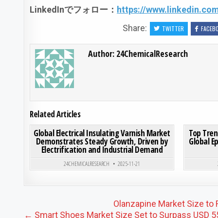
LinkedIn
でフォロー：
https://www.linkedin.c
Share:
TWITTER
FACEB
Author:
24ChemicalResearch
Related Articles
ON GLOBAL ELECTRICAL 
0
203
0 COMMENT
0
186
Global Electrical Insulating Varnish Market
Top Tren
Demonstrates Steady Growth, Driven by
Global E
Electrification and Industrial Demand
Posted in
24CHEMICALRESEARCH
2025-11-21
Post navigation
Olanzapine Market Size to 
← Smart Shoes Market Size Set to Surpass USD 556